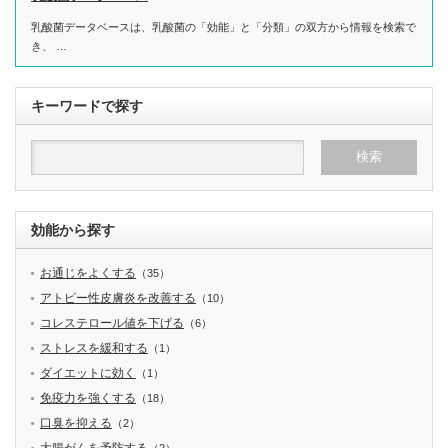
乳酸菌データベースは、乳酸菌の「効能」と「分類」の双方から情報を検索で
き、 …
キーワードで探す
効能から探す
お通じをよくする
（35）
アトピー性皮膚炎を改善する
（10）
コレステロール値を下げる
（6）
ストレスを緩和する
（1）
ダイエットに効く
（1）
免疫力を強くする
（18）
口臭を抑える
（2）
大腸がんを予防する
（2）