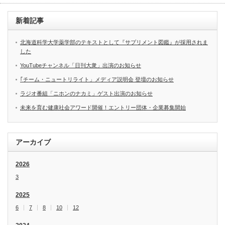
新着記事
北海道科学大学薬学部のテキストとして『サプリメント図鑑』が採用されま
した
YouTubeチャンネル「日刊大衆」出演のお知らせ
｢チーム・ニュートリライト」メディア説明会 登壇のお知らせ
ラジオ番組「ニホンのナカミ」ゲスト出演のお知らせ
未来を育む健康社会アワード開催！エントリー団体・企業募集開始
アーカイブ
2026
3
2025
6
7
8
10
12