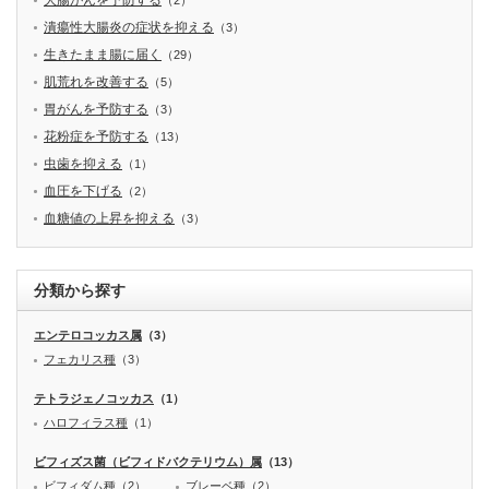
潰瘍性大腸炎の症状を抑える
（3）
生きたまま腸に届く
（29）
肌荒れを改善する
（5）
胃がんを予防する
（3）
花粉症を予防する
（13）
虫歯を抑える
（1）
血圧を下げる
（2）
血糖値の上昇を抑える
（3）
分類から探す
エンテロコッカス属
（3）
フェカリス種
（3）
テトラジェノコッカス
（1）
ハロフィラス種
（1）
ビフィズス菌（ビフィドバクテリウム）属
（13）
ビフィダム種
（2）
ブレーベ種
（2）