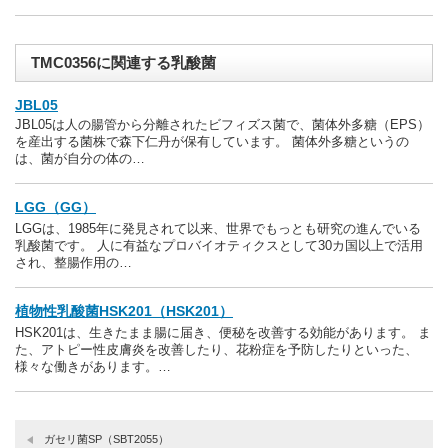
TMC0356に関連する乳酸菌
JBL05
JBL05は人の腸管から分離されたビフィズス菌で、菌体外多糖（EPS）
を産出する菌株で森下仁丹が保有しています。 菌体外多糖というの
は、菌が自分の体の…
LGG（GG）
LGGは、1985年に発見されて以来、世界でもっとも研究の進んでいる
乳酸菌です。 人に有益なプロバイオティクスとして30カ国以上で活用
され、整腸作用の…
植物性乳酸菌HSK201（HSK201）
HSK201は、生きたまま腸に届き、便秘を改善する効能があります。 ま
た、アトピー性皮膚炎を改善したり、花粉症を予防したりといった、
様々な働きがあります。…
ガセリ菌SP（SBT2055）