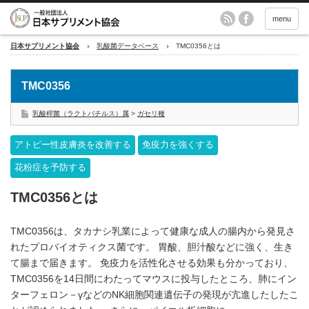
menu
日本サプリメント協会
乳酸菌データベース
TMC0356とは
TMC0356
乳酸桿菌（ラクトバチルス）属
>
ガセリ種
アトピー性皮膚炎を改善する
免疫力を強くする
花粉症を予防する
TMC0356とは
TMC0356は、タカナシ乳業によって健康な成人の腸内から発見さ
れたプロバイオティクス菌です。 胃酸、胆汁酸などに強く、生き
て腸まで届きます。 免疫力を活性化させる効果も分かっており、
TMC0356を14日間にわたってマウスに投与したところ、肺にイン
ターフェロン－γなどのNK細胞関連遺伝子の発現が亢進したしたこ