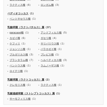
ラクティス種
（6）
ロンガム種
（3）
ペディオコッカス
（1）
ペントサセウス種
（1）
乳酸桿菌（ラクトバチルス）属
（37）
paracasei種
（1）
アシドフィルス種
（5）
カゼイ種
（6）
ガセリ種
（4）
ケフィリ
（1）
サリバリウス種
（1）
ジョンソニ種
（1）
パラカゼイ種
（1）
ブルガリカス種
（3）
ブレビス種
（1）
プランタラム種
（7）
ヘルベティカス種
（3）
ペントウス種
（1）
ラムノーザス種
（1）
ロイテリ種
（1）
乳酸球菌（ラクトコッカス）属
（2）
クレモリス種
（1）
ラクティス種
（1）
乳酸連鎖球菌（ストレプトコッカス）属
（1）
サーモフィリス種
（1）