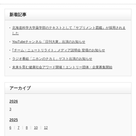
新着記事
北海道科学大学薬学部のテキストとして『サプリメント図鑑』が採用されま
した
YouTubeチャンネル「日刊大衆」出演のお知らせ
｢チーム・ニュートリライト」メディア説明会 登壇のお知らせ
ラジオ番組「ニホンのナカミ」ゲスト出演のお知らせ
未来を育む健康社会アワード開催！エントリー団体・企業募集開始
アーカイブ
2026
3
2025
6
7
8
10
12