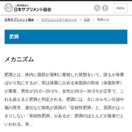
menu
日本サプリメント協会
サプリメントデータベース
症状
肥満とは
肥満
メカニズム
肥満とは、体内に脂肪が過剰に蓄積した状態をいう。誰もが体重
ばかり気にするが、実は体重に占める体脂肪の割合（体脂肪率）
が重要。男性が15.0～20.0％、女性が20.0～30.0％が正常で、こ
れを超えると肥満と判定される。肥満には、主にホルモン分泌や
脳の異常、遺伝など病気が原因の「症候性肥満」と、原因がはっ
きりしない「単純性肥満」があるが、肥満のほとんどが後者だと
いわれる。単…