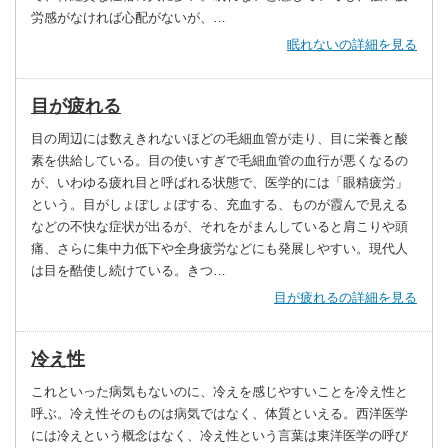
労感がなければ心配がないが、…
眠れないの詳細を見る
目が疲れる
目の周辺には数えきれないほどの毛細血管が走り、目に栄養と酸
素を供給している。目の使いすぎで毛細血管の血行が悪くなるの
が、いわゆる疲れ目と呼ばれる状態で、医学的には「眼精疲労」
という。目がしょぼしょぼする、充血する、ものが霞んで見える
などの不快な症状が出るが、それをがまんしていると肩こりや頭
痛、さらに集中力低下や全身疲労などにも発展しやすい。現代人
は目を酷使し続けている。きつ…
目が疲れるの詳細を見る
冷え性
これといった病気もないのに、冷えを感じやすいことを冷え性と
呼ぶ。冷え性そのものは病気ではなく、体質といえる。西洋医学
には冷えという概念はなく、冷え性という言葉は東洋医学の呼び