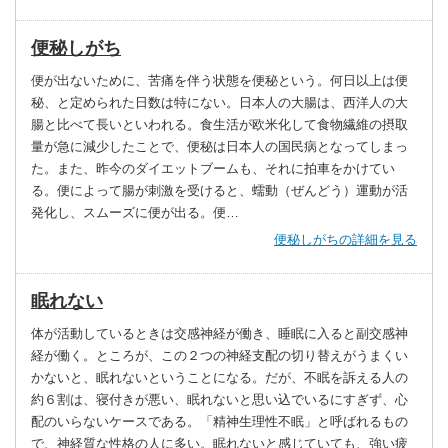
便秘しがち
便が出ないために、苦痛を伴う状態を便秘という。何日以上は便
秘、と定められた日数は特にない。日本人の大腸は、西洋人の大
腸と比べて長いといわれる。食生活が欧米化して食物繊維の摂取
量が急に減少したことで、便秘は日本人の国民病となってしまっ
た。また、昨今のダイエットブームも、それに拍車をかけてい
る。便によって腸が刺激を受けると、蠕動（ぜんどう）運動が活
発化し、スムーズに便が出る。便…
便秘しがちの詳細を見る
眠れない
体が活動しているときは交感神経が働き、睡眠に入ると副交感神
経が働く。ところが、この２つの神経支配の切り替えがうまくい
かないと、眠れないということになる。だが、不眠を訴える人の
約６割は、寝付きが悪い、眠れないと思い込でいるにすぎず、心
配のいらないケースである。「精神生理性不眠」と呼ばれるもの
で、神経質な性格の人に多い。眠れないと感じていても、強い疲