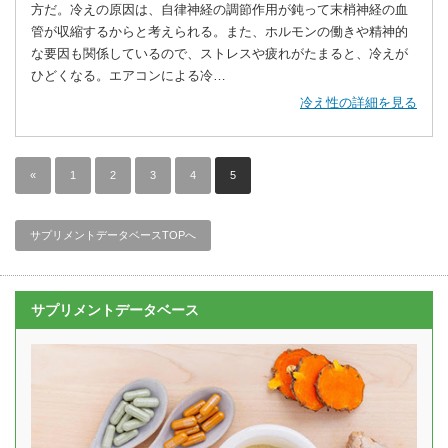
方だ。冷えの原因は、自律神経の調節作用が鈍って末梢神経の血
管が収縮するからと考えられる。また、ホルモンの働きや精神的
な要因も関係しているので、ストレスや疲れがたまると、冷えが
ひどくなる。エアコンによる冷…
冷え性の詳細を見る
«
1
2
3
4
5
サプリメントデータベースTOPへ
サプリメントデータベース