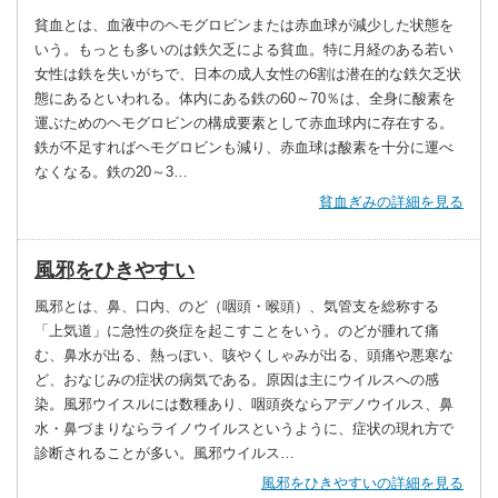
貧血とは、血液中のヘモグロビンまたは赤血球が減少した状態を
いう。もっとも多いのは鉄欠乏による貧血。特に月経のある若い
女性は鉄を失いがちで、日本の成人女性の6割は潜在的な鉄欠乏状
態にあるといわれる。体内にある鉄の60～70％は、全身に酸素を
運ぶためのヘモグロビンの構成要素として赤血球内に存在する。
鉄が不足すればヘモグロビンも減り、赤血球は酸素を十分に運べ
なくなる。鉄の20～3…
貧血ぎみの詳細を見る
風邪をひきやすい
風邪とは、鼻、口内、のど（咽頭・喉頭）、気管支を総称する
「上気道」に急性の炎症を起こすことをいう。のどが腫れて痛
む、鼻水が出る、熱っぽい、咳やくしゃみが出る、頭痛や悪寒な
ど、おなじみの症状の病気である。原因は主にウイルスへの感
染。風邪ウイスルには数種あり、咽頭炎ならアデノウイルス、鼻
水・鼻づまりならライノウイルスというように、症状の現れ方で
診断されることが多い。風邪ウイルス…
風邪をひきやすいの詳細を見る