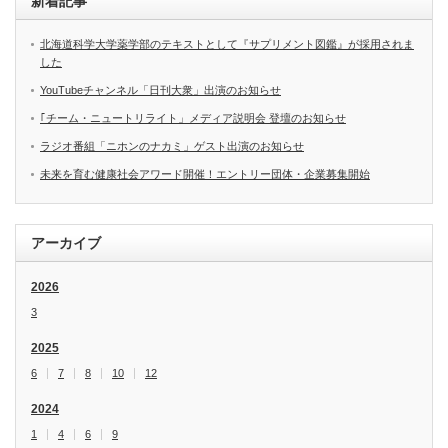
新着記事
北海道科学大学薬学部のテキストとして『サプリメント図鑑』が採用されま
した
YouTubeチャンネル「日刊大衆」出演のお知らせ
｢チーム・ニュートリライト」メディア説明会 登壇のお知らせ
ラジオ番組「ニホンのナカミ」ゲスト出演のお知らせ
未来を育む健康社会アワード開催！エントリー団体・企業募集開始
アーカイブ
2026
3
2025
6
7
8
10
12
2024
1
4
6
9