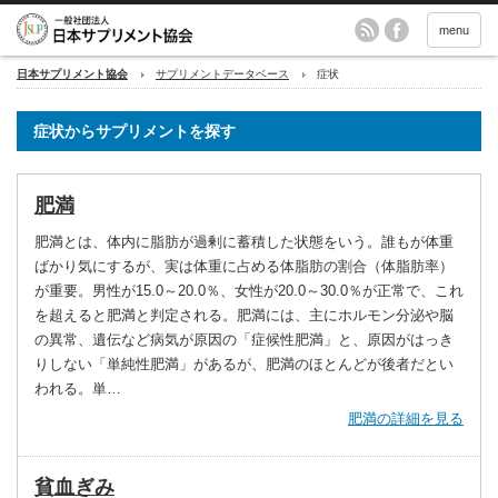
menu
日本サプリメント協会
サプリメントデータベース
症状
症状からサプリメントを探す
肥満
肥満とは、体内に脂肪が過剰に蓄積した状態をいう。誰もが体重
ばかり気にするが、実は体重に占める体脂肪の割合（体脂肪率）
が重要。男性が15.0～20.0％、女性が20.0～30.0％が正常で、これ
を超えると肥満と判定される。肥満には、主にホルモン分泌や脳
の異常、遺伝など病気が原因の「症候性肥満」と、原因がはっき
りしない「単純性肥満」があるが、肥満のほとんどが後者だとい
われる。単…
肥満の詳細を見る
貧血ぎみ