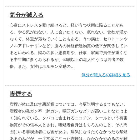
気分が滅入る
心身にストレスを受け続けると、軽いうつ状態に陥ることがあ
る。やる気が出ない、人に会いたくない、眠れない。食欲が湧か
なくて、体重が落ちていくこともある。うつ病は、セロトニンや
ノルアドレナリンなど、脳内の神経伝達物質の低下が関係してい
るといわれる。悩みの多い思春期や、仕事、家庭で責任が重くな
る中年期に多くみられるが、60歳以上の老人性うつは若者の数
倍。また、女性はホルモン変動の…
気分が滅入るの詳細を見る
喫煙する
喫煙が体に及ぼす悪影響については、今更説明するまでもない。
喫煙者の発ガン率（肺ガン、喉頭ガンなど）が高いことなどはよ
く知られている。タバコに含まれるニコチン、タールという有害
物質がその張本人とされ、喫煙者自身はもちろんのこと、その周
囲にいる非喫煙者にも害が及ぶ。病気になりたくなかったら禁煙
あるのみだが、一度常習になった喫煙は、なかなかやめるのが難