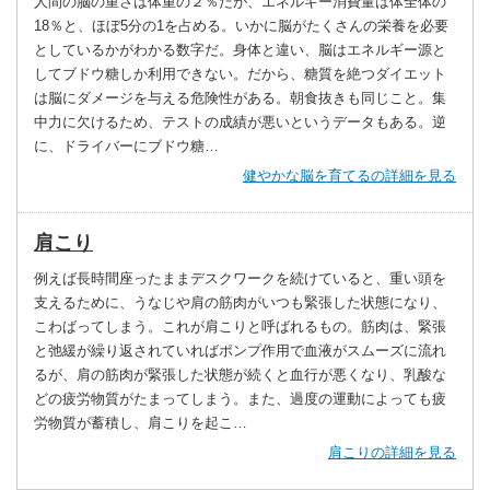
人間の脳の重さは体重の２％だが、エネルギー消費量は体全体の
18％と、ほぼ5分の1を占める。いかに脳がたくさんの栄養を必要
としているかがわかる数字だ。身体と違い、脳はエネルギー源と
してブドウ糖しか利用できない。だから、糖質を絶つダイエット
は脳にダメージを与える危険性がある。朝食抜きも同じこと。集
中力に欠けるため、テストの成績が悪いというデータもある。逆
に、ドライバーにブドウ糖…
健やかな脳を育てるの詳細を見る
肩こり
例えば長時間座ったままデスクワークを続けていると、重い頭を
支えるために、うなじや肩の筋肉がいつも緊張した状態になり、
こわばってしまう。これが肩こりと呼ばれるもの。筋肉は、緊張
と弛緩が繰り返されていればポンプ作用で血液がスムーズに流れ
るが、肩の筋肉が緊張した状態が続くと血行が悪くなり、乳酸な
どの疲労物質がたまってしまう。また、過度の運動によっても疲
労物質が蓄積し、肩こりを起こ…
肩こりの詳細を見る