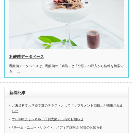
乳酸菌データベース
乳酸菌データベースは、乳酸菌の「効能」と「分類」の双方から情報を検索で
き、 …
新着記事
北海道科学大学薬学部のテキストとして『サプリメント図鑑』が採用されま
した
YouTubeチャンネル「日刊大衆」出演のお知らせ
｢チーム・ニュートリライト」メディア説明会 登壇のお知らせ