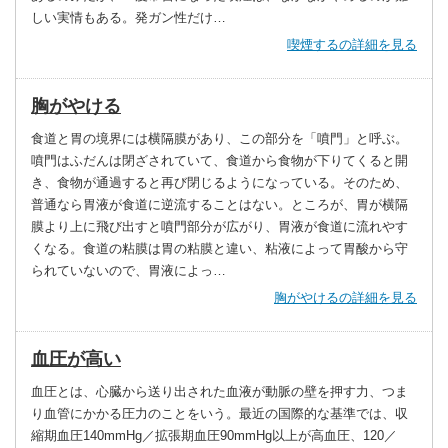
しい実情もある。発ガン性だけ…
喫煙するの詳細を見る
胸がやける
食道と胃の境界には横隔膜があり、この部分を「噴門」と呼ぶ。
噴門はふだんは閉ざされていて、食道から食物が下りてくると開
き、食物が通過すると再び閉じるようになっている。そのため、
普通なら胃液が食道に逆流することはない。ところが、胃が横隔
膜より上に飛び出すと噴門部分が広がり、胃液が食道に流れやす
くなる。食道の粘膜は胃の粘膜と違い、粘液によって胃酸から守
られていないので、胃液によっ…
胸がやけるの詳細を見る
血圧が高い
血圧とは、心臓から送り出された血液が動脈の壁を押す力、つま
り血管にかかる圧力のことをいう。最近の国際的な基準では、収
縮期血圧140mmHg／拡張期血圧90mmHg以上が高血圧、120／