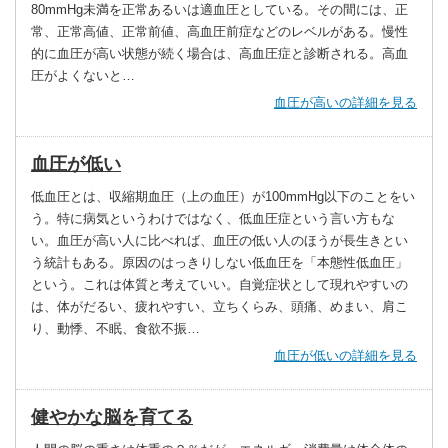
80mmHg未満を正常あるいは適血圧としている。その間には、正
常、正常高値、正常前値、高血圧前症などのレベルがある。慢性
的に血圧が高い状態が続く場合は、高血圧症と診断される。高血
圧がよくないと…
血圧が高いの詳細を見る
血圧が低い
低血圧とは、収縮期血圧（上の血圧）が100mmHg以下のことをい
う。特に病気というわけではなく、低血圧症という言い方もな
い。血圧が高い人に比べれば、血圧の低い人のほうが長生きとい
う統計もある。原因のはっきりしない低血圧を「本態性低血圧」
という。これは体質と考えていい。自覚症状として現れやすいの
は、体がだるい、疲れやすい、立ちくらみ、頭痛、めまい、肩こ
り、動悸、不眠、食欲不振…
血圧が低いの詳細を見る
健やかな脳を育てる