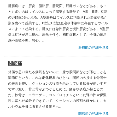
肝臓病には、肝炎、脂肪肝、肝硬変、肝臓ガンなどがある。もっ
とも多いのはウイルスによって感染する肝炎で、A型、B型、C型
の3種類に分かれる。A型肝炎はウイルスに汚染された野菜や魚介
類を食べて感染する。B型とC型は血液や体液中に存在するウイル
スによって感染する。肝炎には急性肝炎と慢性肝炎がある。A型肝
炎は症状が急に現れ、高熱を伴う。初期症状として、全身の倦怠
感や食欲不振、悪心、…
肝機能の詳細を見る
関節痛
外傷や思い当たる病気もないのに、膝や股関節などが痛むことを
関節症という。これは老化現象のひとつ。関節内の接する骨同士
の表面を覆い、クッションの役割を果たしている軟骨が使いすぎ
ですり減り、骨と骨がぶつかるために、痛みや炎症が起こるの
だ。軟骨は、コラーゲン、コンドロイチンといった弾力性や保湿
性に富んだ成分でできていて、クッションの役割のほかにも、カ
ルシウムを骨に吸着させる働きも…
関節痛の詳細を見る