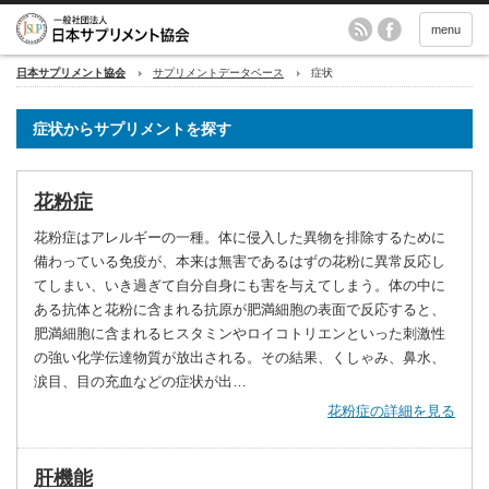
menu
日本サプリメント協会
サプリメントデータベース
症状
症状からサプリメントを探す
花粉症
花粉症はアレルギーの一種。体に侵入した異物を排除するために
備わっている免疫が、本来は無害であるはずの花粉に異常反応し
てしまい、いき過ぎて自分自身にも害を与えてしまう。体の中に
ある抗体と花粉に含まれる抗原が肥満細胞の表面で反応すると、
肥満細胞に含まれるヒスタミンやロイコトリエンといった刺激性
の強い化学伝達物質が放出される。その結果、くしゃみ、鼻水、
涙目、目の充血などの症状が出…
花粉症の詳細を見る
肝機能