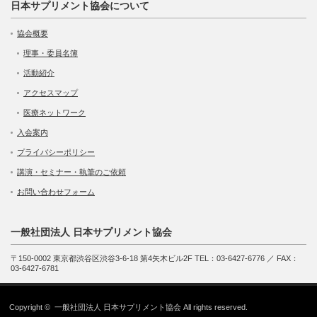
日本サプリメント協会について
協会概要
理事・委員名簿
活動紹介
アクセスマップ
医療ネットワーク
入会案内
プライバシーポリシー
講演・セミナー・執筆のご依頼
お問い合わせフォーム
一般社団法人 日本サプリメント協会
〒150-0002 東京都渋谷区渋谷3-6-18 第4矢木ビル2F TEL：03-6427-6776 ／ FAX：
03-6427-6781
Copyright ©
一般社団法人 日本サプリメント協会
All rights reserved.