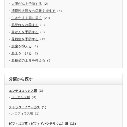
大腸がんを予防する
（2）
潰瘍性大腸炎の症状を抑える
（3）
生きたまま腸に届く
（29）
肌荒れを改善する
（5）
胃がんを予防する
（3）
花粉症を予防する
（13）
虫歯を抑える
（1）
血圧を下げる
（2）
血糖値の上昇を抑える
（3）
分類から探す
エンテロコッカス属
（3）
フェカリス種
（3）
テトラジェノコッカス
（1）
ハロフィラス種
（1）
ビフィズス菌（ビフィドバクテリウム）属
（13）