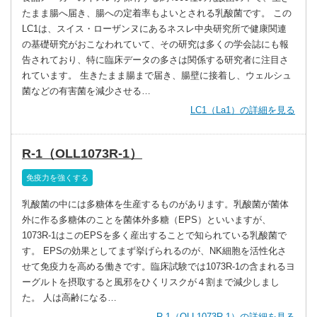
たまま腸へ届き、腸への定着率もよいとされる乳酸菌です。 この
LC1は、スイス・ローザンヌにあるネスレ中央研究所で健康関連
の基礎研究がおこなわれていて、その研究は多くの学会誌にも報
告されており、特に臨床データの多さは関係する研究者に注目さ
れています。 生きたまま腸まで届き、腸壁に接着し、ウェルシュ
菌などの有害菌を減少させる…
LC1（La1）の詳細を見る
R-1（OLL1073R-1）
免疫力を強くする
乳酸菌の中には多糖体を生産するものがあります。乳酸菌が菌体
外に作る多糖体のことを菌体外多糖（EPS）といいますが、
1073R-1はこのEPSを多く産出することで知られている乳酸菌で
す。 EPSの効果としてまず挙げられるのが、NK細胞を活性化さ
せて免疫力を高める働きです。臨床試験では1073R-1の含まれるヨ
ーグルトを摂取すると風邪をひくリスクが４割まで減少しまし
た。 人は高齢になる…
R-1（OLL1073R-1）の詳細を見る