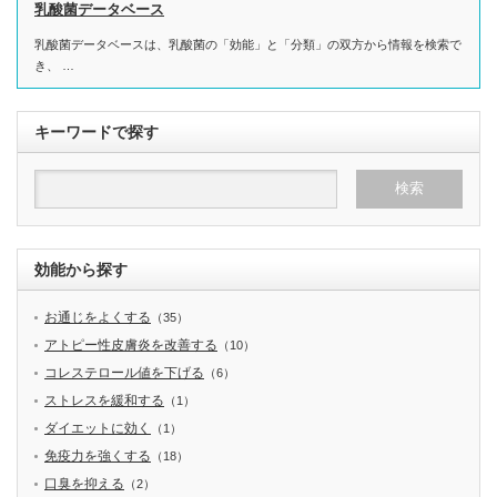
乳酸菌データベース
乳酸菌データベースは、乳酸菌の「効能」と「分類」の双方から情報を検索で
き、 …
キーワードで探す
効能から探す
お通じをよくする
（35）
アトピー性皮膚炎を改善する
（10）
コレステロール値を下げる
（6）
ストレスを緩和する
（1）
ダイエットに効く
（1）
免疫力を強くする
（18）
口臭を抑える
（2）