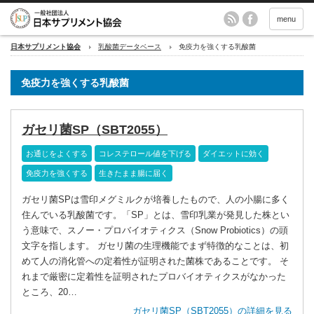
menu
日本サプリメント協会
乳酸菌データベース
免疫力を強くする乳酸菌
免疫力を強くする乳酸菌
ガセリ菌SP（SBT2055）
お通じをよくする
コレステロール値を下げる
ダイエットに効く
免疫力を強くする
生きたまま腸に届く
ガセリ菌SPは雪印メグミルクが培養したもので、人の小腸に多く
住んでいる乳酸菌です。「SP」とは、雪印乳業が発見した株とい
う意味で、スノー・プロバイオティクス（Snow Probiotics）の頭
文字を指します。 ガセリ菌の生理機能でまず特徴的なことは、初
めて人の消化管への定着性が証明された菌株であることです。 そ
れまで厳密に定着性を証明されたプロバイオティクスがなかった
ところ、20…
ガセリ菌SP（SBT2055）の詳細を見る