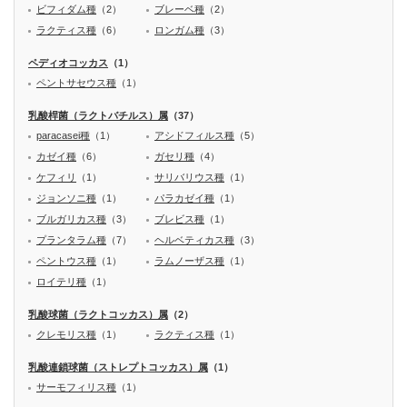
ビフィダム種
（2）
ブレーベ種
（2）
ラクティス種
（6）
ロンガム種
（3）
ペディオコッカス
（1）
ペントサセウス種
（1）
乳酸桿菌（ラクトバチルス）属
（37）
paracasei種
（1）
アシドフィルス種
（5）
カゼイ種
（6）
ガセリ種
（4）
ケフィリ
（1）
サリバリウス種
（1）
ジョンソニ種
（1）
パラカゼイ種
（1）
ブルガリカス種
（3）
ブレビス種
（1）
プランタラム種
（7）
ヘルベティカス種
（3）
ペントウス種
（1）
ラムノーザス種
（1）
ロイテリ種
（1）
乳酸球菌（ラクトコッカス）属
（2）
クレモリス種
（1）
ラクティス種
（1）
乳酸連鎖球菌（ストレプトコッカス）属
（1）
サーモフィリス種
（1）