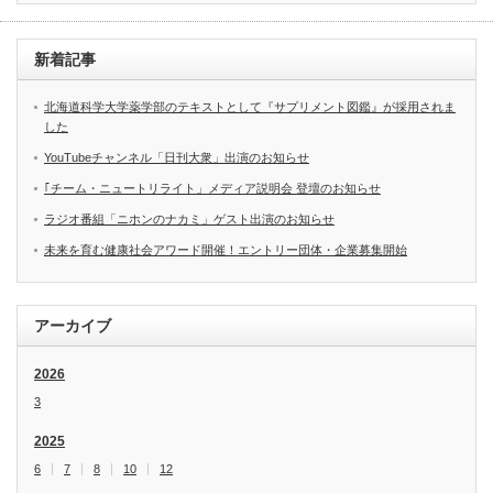
新着記事
北海道科学大学薬学部のテキストとして『サプリメント図鑑』が採用されま
した
YouTubeチャンネル「日刊大衆」出演のお知らせ
｢チーム・ニュートリライト」メディア説明会 登壇のお知らせ
ラジオ番組「ニホンのナカミ」ゲスト出演のお知らせ
未来を育む健康社会アワード開催！エントリー団体・企業募集開始
アーカイブ
2026
3
2025
6
7
8
10
12