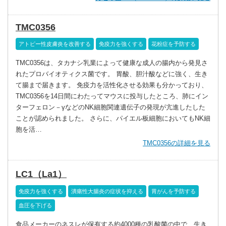
TMC0356
アトピー性皮膚炎を改善する
免疫力を強くする
花粉症を予防する
TMC0356は、タカナシ乳業によって健康な成人の腸内から発見さ
れたプロバイオティクス菌です。 胃酸、胆汁酸などに強く、生き
て腸まで届きます。 免疫力を活性化させる効果も分かっており、
TMC0356を14日間にわたってマウスに投与したところ、肺にイン
ターフェロン－γなどのNK細胞関連遺伝子の発現が亢進したした
ことが認められました。 さらに、パイエル板細胞においてもNK細
胞を活…
TMC0356の詳細を見る
LC1（La1）
免疫力を強くする
潰瘍性大腸炎の症状を抑える
胃がんを予防する
血圧を下げる
食品メーカーのネスレが保有する約4000種の乳酸菌の中で、生き