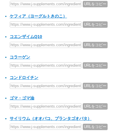
URLをコピー
ケフィア（ヨーグルトきのこ）
URLをコピー
コエンザイムQ10
URLをコピー
コラーゲン
URLをコピー
コンドロイチン
URLをコピー
ゴマ・ゴマ油
URLをコピー
サイリウム（オオバコ、プランタゴオバタ）
URLをコピー