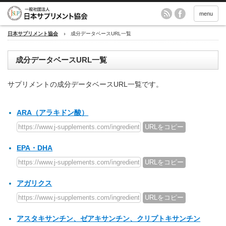
menu
日本サプリメント協会
成分データベースURL一覧
成分データベースURL一覧
サプリメントの成分データベースURL一覧です。
ARA（アラキドン酸）
URLをコピー
EPA・DHA
URLをコピー
アガリクス
URLをコピー
アスタキサンチン、ゼアキサンチン、クリプトキサンチン