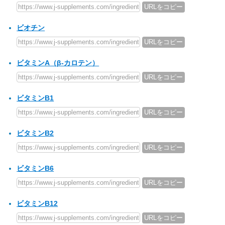
URLをコピー
ビオチン
URLをコピー
ビタミンA（β-カロテン）
URLをコピー
ビタミンB1
URLをコピー
ビタミンB2
URLをコピー
ビタミンB6
URLをコピー
ビタミンB12
URLをコピー