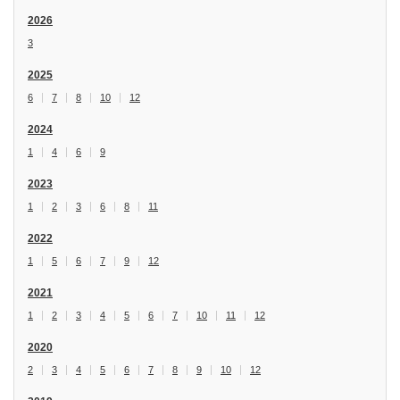
2026
3
2025
6
7
8
10
12
2024
1
4
6
9
2023
1
2
3
6
8
11
2022
1
5
6
7
9
12
2021
1
2
3
4
5
6
7
10
11
12
2020
2
3
4
5
6
7
8
9
10
12