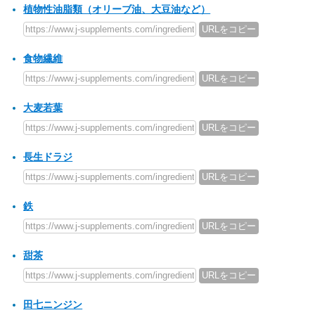
植物性油脂類（オリーブ油、大豆油など）
URLをコピー
食物繊維
URLをコピー
大麦若葉
URLをコピー
長生ドラジ
URLをコピー
鉄
URLをコピー
甜茶
URLをコピー
田七ニンジン