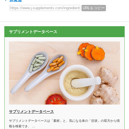
URLをコピー
サプリメントデータベース
サプリメントデータベース
サプリメントデータベースは「素材」と、気になる体の「症状」の双方から情
報を検索でき、 …