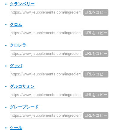
クランベリー
URLをコピー
クロム
URLをコピー
クロレラ
URLをコピー
グァバ
URLをコピー
グルコサミン
URLをコピー
グレープシード
URLをコピー
ケール