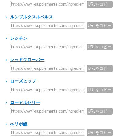
URLをコピー
ルンブルクスルベルス
URLをコピー
レシチン
URLをコピー
レッドクローバー
URLをコピー
ローズヒップ
URLをコピー
ローヤルゼリー
URLをコピー
α-リポ酸
URLをコピー