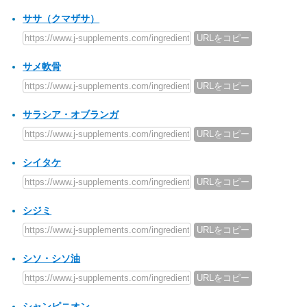
ササ（クマザサ）
URLをコピー
サメ軟骨
URLをコピー
サラシア・オブランガ
URLをコピー
シイタケ
URLをコピー
シジミ
URLをコピー
シソ・シソ油
URLをコピー
シャンピニオン