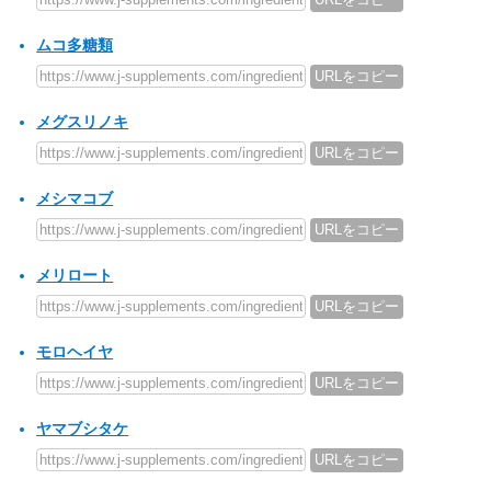
ムコ多糖類
URLをコピー
メグスリノキ
URLをコピー
メシマコブ
URLをコピー
メリロート
URLをコピー
モロヘイヤ
URLをコピー
ヤマブシタケ
URLをコピー