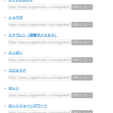
URLをコピー
ショウガ
URLをコピー
スクワレン（深海ザメエキス）
URLをコピー
スッポン
URLをコピー
スピルリナ
URLをコピー
セレン
URLをコピー
セントジョーンズワート
URLをコピー