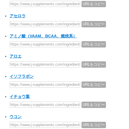
URLをコピー
アセロラ
URLをコピー
アミノ酸（VAAM、BCAA、燃焼系）
URLをコピー
アロエ
URLをコピー
イソフラボン
URLをコピー
イチョウ葉
URLをコピー
ウコン
URLをコピー